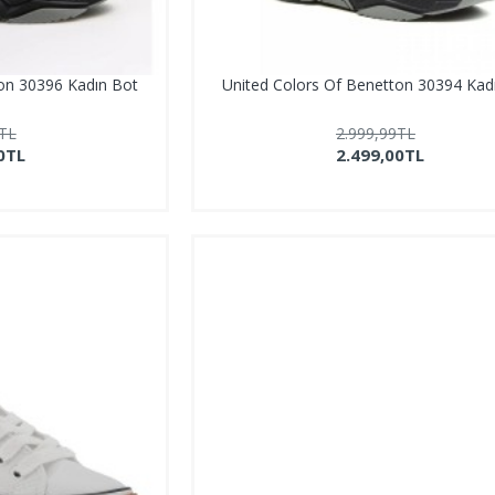
ton 30396 Kadın Bot
United Colors Of Benetton 30394 Kad
9TL
2.999,99TL
0TL
2.499,00TL