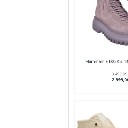
Mammamia D23KB-4300
3.499,9
2.999,0