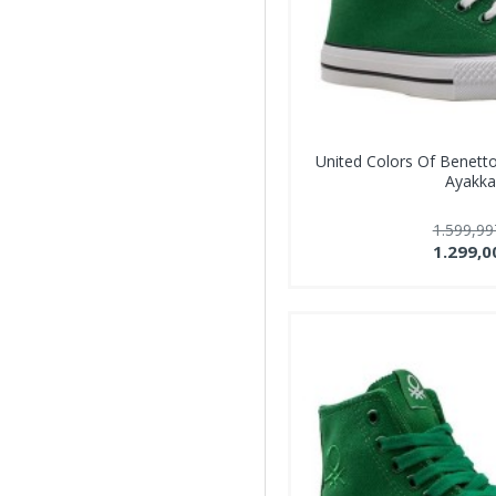
United Colors Of Benett
Ayakka
1.599,9
1.299,0