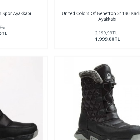
n Spor Ayakkabı
United Colors Of Benetton 31130 Kadı
Ayakkabı
9TL
2.199,99TL
0TL
1.999,00TL