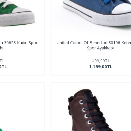
on 30628 Kadın Spor
United Colors Of Benetton 30196 Kete
bı
Spor Ayakkabı
9TL
1.499,99TL
0TL
1.199,00TL