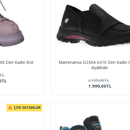
 Deri Kadın Bot
Mammamia D23KA-6310 Deri Kadın G
Ayakkabı
9TL
2.199,00TL
0TL
1.999,00TL
ÇOK SATANLAR