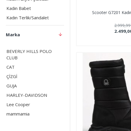
Kadın Babet
Scooter G7201 Kadı
Kadın Terlik/Sandalet
2.999,9
2.499,0
Marka
BEVERLY HILLS POLO
CLUB
CAT
ÇİZGİ
GUJA
HARLEY-DAVIDSON
Lee Cooper
mammamia
PİERRE CARDİN