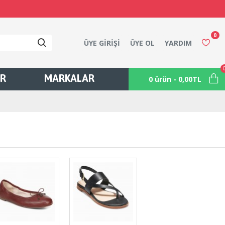
0
ÜYE GIRIŞI
ÜYE OL
YARDIM
ER
MARKALAR
0 ürün - 0,00TL