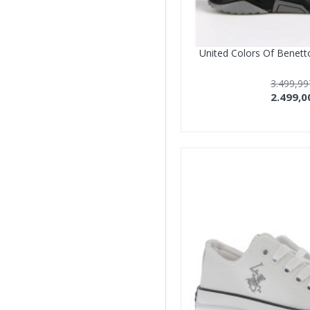
SCOOTER
SMS
STELLA
United Colors Of Benet
UNITED COLORS OF
3.499,9
BENETTON
2.499,0
Ziggo