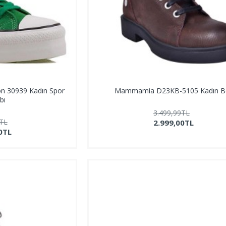
on 30939 Kadın Spor
Mammamia D23KB-5105 Kadın B
bı
3.499,99TL
9TL
2.999,00TL
0TL