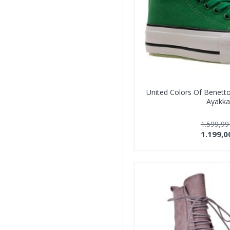
United Colors Of Benett
Ayakka
1.599,9
1.199,0