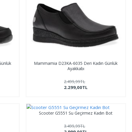
ünlük
Mammamia D23KA-6035 Deri Kadın Günlük
Ayakkabı
2.499,99TL
2.299,00TL
Scooter G5551 Su Geçirmez Kadın Bot
3.499,99TL
2.999,00TL