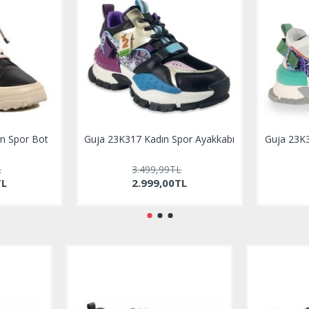
n Spor Bot
Guja 23K317 Kadın Spor Ayakkabı
Guja 23K3
L
3.499,99TL
TL
2.999,00TL