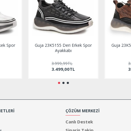
kek Spor
Guja 23K5155 Deri Erkek Spor
Guja 23K5
Ayakkabı
3.999,99TL
3
3.499,00TL
3
ETLERI
ÇÖZÜM MERKEZI
Canlı Destek
ı
Sipariş Takip