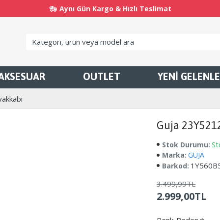
Aynı Gün Kargo & Hızlı Teslimat
AKSESUAR
OUTLET
YENİ GELENL
yakkabı
Guja 23Y5212
St
Stok Durumu:
Marka:
GUJA
1Y560B
Barkod:
3.499,99TL
2.999,00TL