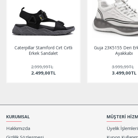
Caterpillar Stamford Cırt Cırtlı
Guja 23K5155 Deri Er
Erkek Sandalet
Ayakkabı
2.999,99TL
3.999,99TL
2.499,00TL
3.499,00TL
KURUMSAL
MÜŞTERI HIZM
Hakkımızda
Üyelik İşlemleri
Gizlilik Sözleşmesi
Kupon Kullanım