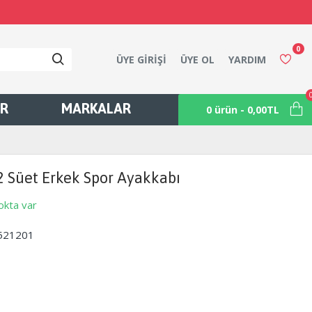
0
ÜYE GIRIŞI
ÜYE OL
YARDIM
ER
MARKALAR
0 ürün - 0,00TL
 Süet Erkek Spor Ayakkabı
okta var
521201