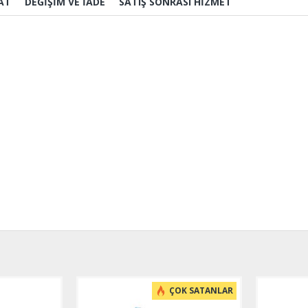
AT
DEĞIŞIM VE İADE
SATIŞ SONRASI HIZMET
ÇOK SATANLAR