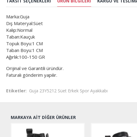
TAKSIT SEÇENEKLERI
ÜRÜN BILGILERI
KARGO VE TESLIM
Marka:Guja
Dış Materyal:Süet
Kalıp:Normal
Taban:Kauçuk
Topuk Boyu:1 CM
Taban Boyu:1 CM
Ağırlık:100-150 GR
Orijinal ve Garantili üründür.
Faturalı gönderim yapılır.
Etiketler:
Guja 23Y5212 Süet Erkek Spor Ayakkabı
MARKAYA AIT DIĞER ÜRÜNLER