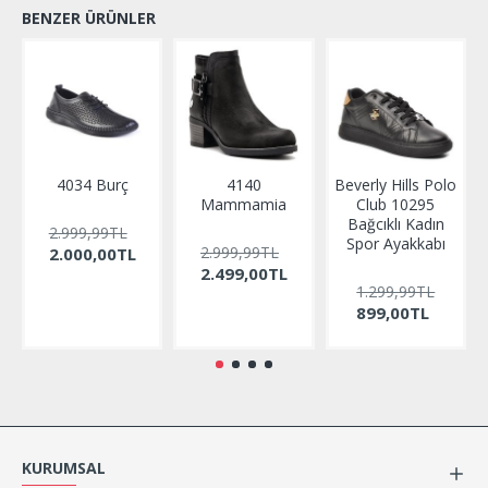
BENZER ÜRÜNLER
4034 Burç
4140
Beverly Hills Polo
Mammamia
Club 10295
Bağcıklı Kadın
2.999,99TL
Spor Ayakkabı
2.999,99TL
2.000,00TL
2.499,00TL
1.299,99TL
899,00TL
KURUMSAL