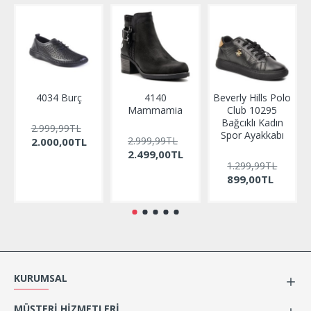
4034 Burç
4140
Beverly Hills Polo
Mammamia
Club 10295
Bağcıklı Kadın
2.999,99TL
Spor Ayakkabı
2.999,99TL
2.000,00TL
2.499,00TL
1.299,99TL
899,00TL
KURUMSAL
MÜŞTERI HIZMETLERI